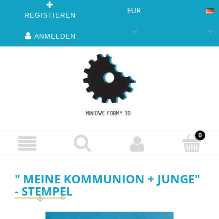
EUR
REGISTIEREN
ANMELDEN
" MEINE KOMMUNION + JUNGE"
- STEMPEL