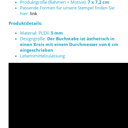
Produktgröße (Rahmen + Motive):
7 x 7,2 cm
Passende Formen für unsere Stempel finden Sie
hier:
link
Produktdetails:
Material: PLEXI
3 mm
Designgröße:
Der Buchstabe ist ästhetisch in
einen Kreis mit einem Durchmesser von 6 cm
eingeschrieben
Lebensmittelzulassung