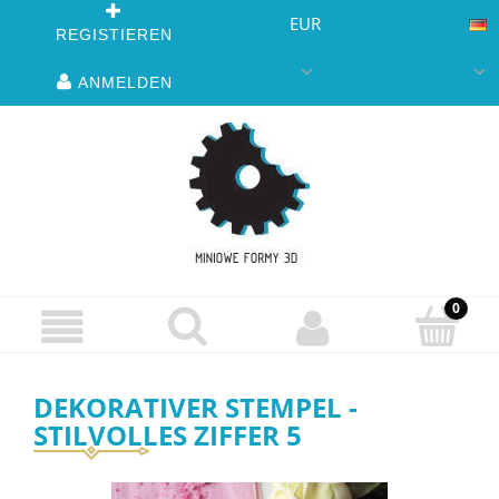
EUR
REGISTIEREN
ANMELDEN
DEKORATIVER STEMPEL -
STILVOLLES ZIFFER 5