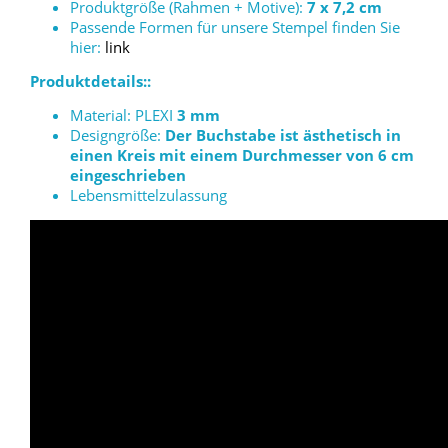
Produktgröße (Rahmen + Motive):
7 x 7,2 cm
Passende Formen für unsere Stempel finden Sie
hier:
link
Produktdetails::
Material: PLEXI
3 mm
Designgröße:
Der Buchstabe ist ästhetisch in
einen Kreis mit einem Durchmesser von 6 cm
eingeschrieben
Lebensmittelzulassung