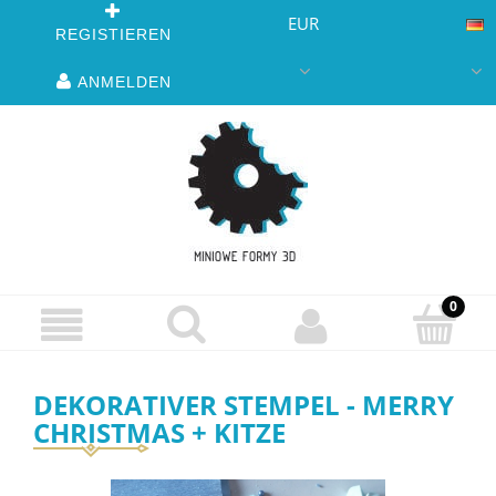
EUR
REGISTIEREN
ANMELDEN
DEKORATIVER STEMPEL - MERRY
CHRISTMAS + KITZE