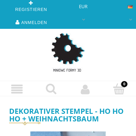
EUR
REGISTIEREN
ANMELDEN
DEKORATIVER STEMPEL - HO HO
HO + WEIHNACHTSBAUM