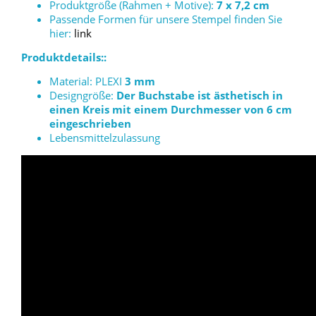
Produktgröße (Rahmen + Motive):
7 x 7,2 cm
Passende Formen für unsere Stempel finden Sie
hier:
link
Produktdetails::
Material: PLEXI
3 mm
Designgröße:
Der Buchstabe ist ästhetisch in
einen Kreis mit einem Durchmesser von 6 cm
eingeschrieben
Lebensmittelzulassung