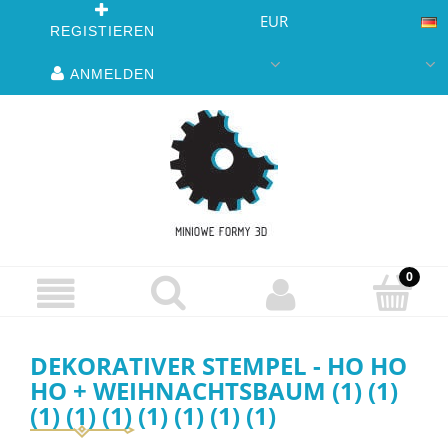
EUR
REGISTIEREN
ANMELDEN
DEKORATIVER STEMPEL - HO HO
HO + WEIHNACHTSBAUM (1) (1)
(1) (1) (1) (1) (1) (1) (1)