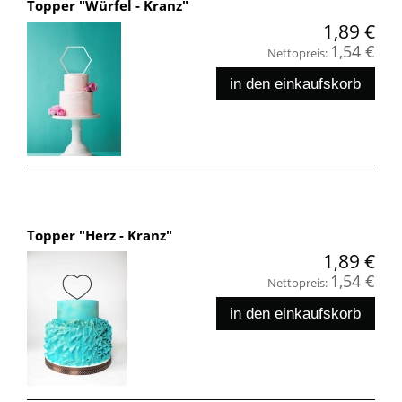
Topper "Würfel - Kranz"
1,89 €
1,54 €
Nettopreis:
in den einkaufskorb
Topper "Herz - Kranz"
1,89 €
1,54 €
Nettopreis:
in den einkaufskorb