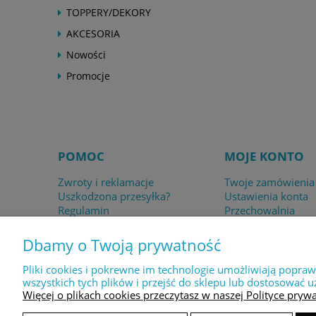
TOPPERY/DEKORY
AKCESORIA
Nowości
Promocje
POMOC
MOJE KONTO
Zwroty i reklamacje
Twoje zamówienia
Uszkodzona przesyłka?
Ustawienia konta
Regulamin
Przechowalnia
Dbamy o Twoją prywatność
Pliki cookies i pokrewne im technologie umożliwiają popra
wszystkich tych plików i przejść do sklepu lub dostosować u
Więcej o plikach cookies przeczytasz w naszej Polityce prywa