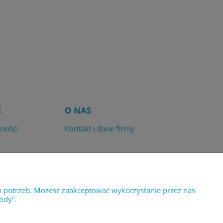
E
O NAS
tności
Kontakt i dane firmy
h potrzeb. Możesz zaakceptować wykorzystanie przez nas
ody".