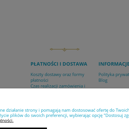
PŁATNOŚCI I DOSTAWA
INFORMACJ
Koszty dostawy oraz formy
Polityka prywa
płatności
Blog
Czas realizacji zamówienia i
dostawy
Sklep internetowy Shoper.pl
wne działanie strony i pomagają nam dostosować ofertę do Twoic
życie plików do swoich preferencji, wybierając opcję "Dostosuj zg
tności.