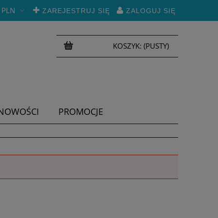
PLN
ZAREJESTRUJ SIĘ
ZALOGUJ SIĘ
KOSZYK:
(PUSTY)
NOWOŚCI
PROMOCJE