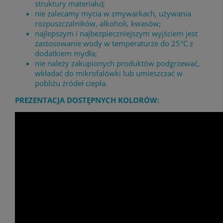
struktury materiału);
nie zalecamy mycia w zmywarkach, używania
rozpuszczalników, alkoholi, kwasów;
najlepszym i najbezpieczniejszym wyjściem jest
zastosowanie wody w temperaturze do 25°C z
dodatkiem mydła;
nie należy zakupionych produktów podgrzewać,
wkładać do mikrofalówki lub umieszczać w
pobliżu źródeł ciepła.
PREZENTACJA DOSTĘPNYCH KOLORÓW: