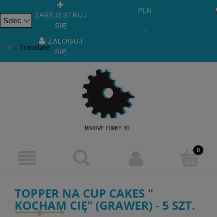
PLN
ZAREJESTRUJ
SIĘ
Powered
by
ZALOGUJ
Translate
SIĘ
TOPPER NA CUP CAKES "
KOCHAM CIĘ" (GRAWER) - 5 SZT.