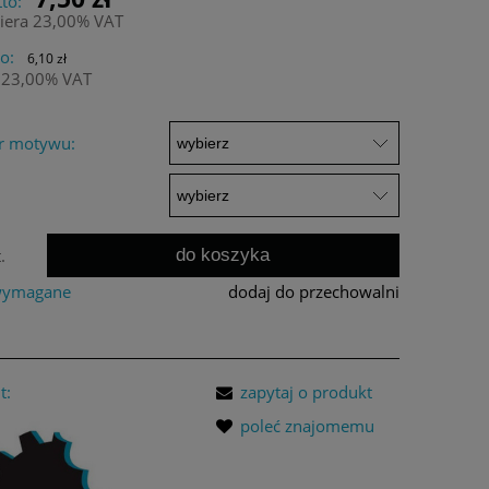
to:
iera 23,00% VAT
o:
6,10 zł
 23,00% VAT
r motywu:
do koszyka
.
 wymagane
dodaj do przechowalni
t:
zapytaj o produkt
poleć znajomemu