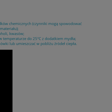
środków chemicznych (czynniki mogą spowodować
materiału);
oholi, kwasów;
 w temperaturze do 25°C z dodatkiem mydła;
wki lub umieszczać w pobliżu źródeł ciepła.