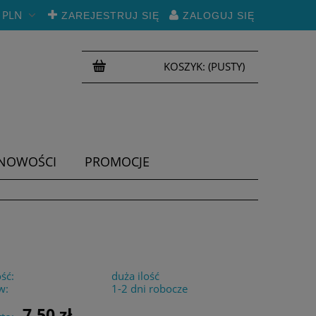
PLN
ZAREJESTRUJ SIĘ
ZALOGUJ SIĘ
KOSZYK:
(PUSTY)
NOWOŚCI
PROMOCJE
ść:
duża ilość
w:
1-2 dni robocze
7,50 zł