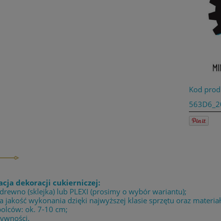
Kod prod
563D6_2
acja dekoracji cukierniczej:
 drewno (sklejka) lub PLEXI (prosimy o wybór wariantu);
 jakość wykonania dzięki najwyższej klasie sprzętu oraz materia
bolców: ok. 7-10 cm;
żywności.