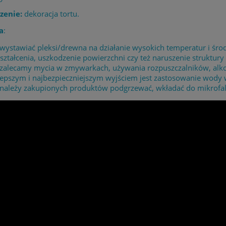
zenie:
dekoracja tortu.
a
:
 wystawiać pleksi/drewna na działanie wysokich temperatur i 
ształcenia, uszkodzenie powierzchni czy też naruszenie struktury 
 zalecamy mycia w zmywarkach, używania rozpuszczalników, alk
lepszym i najbezpieczniejszym wyjściem jest zastosowanie wody
 należy zakupionych produktów podgrzewać, wkładać do mikrofaló