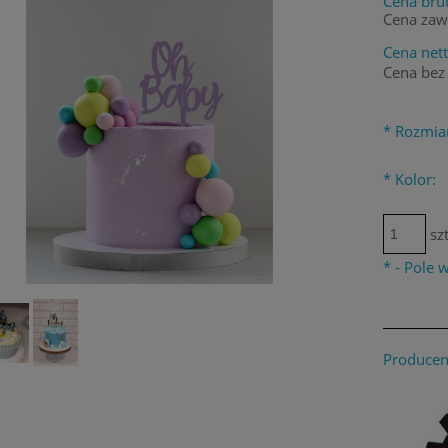
Cena brut
Cena zaw
Cena nett
Cena bez
*
Rozmia
*
Kolor:
szt
*
- Pole
Producen