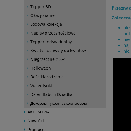
Topper 3D
Przeznac
Okazjonalne
Zaleceni
Lodowa kolekcja
nie
Napisy grzecznościowe
odk
nie
Topper Indywidualny
naj
Kwiaty i uchwyty do kwiatów
nie
Niegrzeczne (18+)
Halloween
Boże Narodzenie
Walentynki
Dzień Babci i Dziadka
Декорації українською мовою
AKCESORIA
Nowości
Promocje