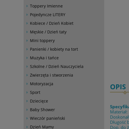
Toppery Imienne
Pojedyncze LITERY
Kobiece / Dzień Kobiet
Męskie / Dzień taty
Mini toppery
Panienki / kobiety na tort
Muzyka i tańce
Szkolne / Dzień Nauczyciela
Zwierzęta i stworzenia
Motoryzacja
OPIS
Sport
Dziecięce
Specyfik
Baby Shower
Materiał:
Doskonała
Wieczór panieński
Długość 
Dzień Mamy
Dop. do 