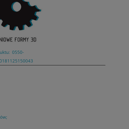
uktu:
0550-
0181125150043
łów;