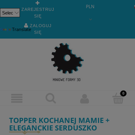
PLN
ZAREJESTRUJ
SIĘ
Powered
by
ZALOGUJ
Translate
SIĘ
TOPPER KOCHANEJ MAMIE +
ELEGANCKIE SERDUSZKO