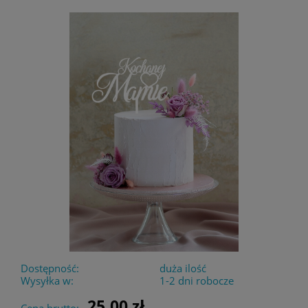
Dostępność:
duża ilość
Wysyłka w:
1-2 dni robocze
25,00 zł
Cena brutto: