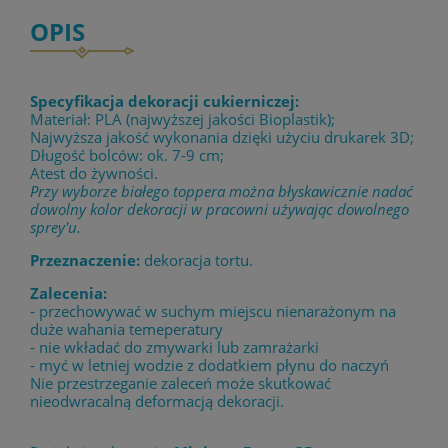
OPIS
Specyfikacja dekoracji cukierniczej:
Materiał: PLA (najwyższej jakości Bioplastik);
Najwyższa jakość wykonania dzięki użyciu drukarek 3D;
Długość bolców: ok. 7-9 cm;
Atest do żywności.
Przy wyborze białego toppera można błyskawicznie nadać
dowolny kolor dekoracji w pracowni używając dowolnego
sprey'u.
Przeznaczenie:
dekoracja tortu.
Zalecenia:
- przechowywać w suchym miejscu nienarażonym na
duże wahania temeperatury
- nie wkładać do zmywarki lub zamrażarki
- myć w letniej wodzie z dodatkiem płynu do naczyń
Nie przestrzeganie zaleceń może skutkować
nieodwracalną deformacją dekoracji.