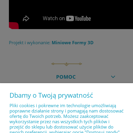
Projekt i wykonanie:
Miniowe Formy 3D
POMOC
Dbamy o Twoją prywatność
MOJE KONTO
Pliki cookies i pokrewne im technologie umożliwiają
poprawne działanie strony i pomagają nam dostosować
ofertę do Twoich potrzeb. Możesz zaakceptować
PŁATNOŚCI I DOSTAWA
wykorzystanie przez nas wszystkich tych plików i
przejść do sklepu lub dostosować użycie plików do
swoich preferencji, wybierając opcję "Dostosuj zgody".