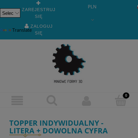
PLN
ZAREJESTRUJ
SIĘ
Powered
by
ZALOGUJ
Translate
SIĘ
TOPPER INDYWIDUALNY -
LITERA + DOWOLNA CYFRA