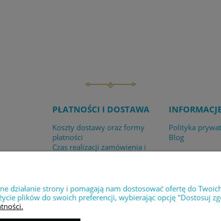
PŁATNOŚCI I DOSTAWA
INFORMACJ
Koszty dostawy oraz formy
Polityka prywa
płatności
Blog
Czas realizacji zamówienia i
dostawy
Sklep internetowy Shoper.pl
wne działanie strony i pomagają nam dostosować ofertę do Twoic
życie plików do swoich preferencji, wybierając opcję "Dostosuj zg
tności.