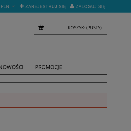
PLN
ZAREJESTRUJ SIĘ
ZALOGUJ SIĘ
KOSZYK:
(PUSTY)
NOWOŚCI
PROMOCJE