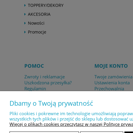
TOPPERY/DEKORY
AKCESORIA
Nowości
Promocje
POMOC
MOJE KONTO
Zwroty i reklamacje
Twoje zamówienia
Uszkodzona przesyłka?
Ustawienia konta
Regulamin
Przechowalnia
Dbamy o Twoją prywatność
Pliki cookies i pokrewne im technologie umożliwiają popra
wszystkich tych plików i przejść do sklepu lub dostosować u
Więcej o plikach cookies przeczytasz w naszej Polityce prywa