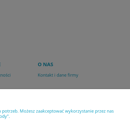
E
O NAS
tności
Kontakt i dane firmy
h potrzeb. Możesz zaakceptować wykorzystanie przez nas
ody".