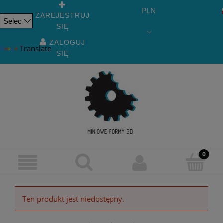
PLN
ZAREJESTRUJ
SIĘ
Powered
by
ZALOGUJ
Translate
SIĘ
Ten produkt jest niedostępny.