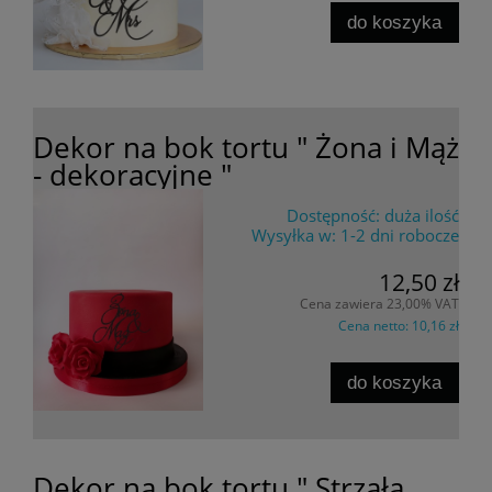
do koszyka
Dekor na bok tortu " Żona i Mąż
- dekoracyjne "
Dostępność:
duża ilość
Wysyłka w:
1-2 dni robocze
12,50 zł
Cena zawiera 23,00% VAT
Cena netto:
10,16 zł
do koszyka
Dekor na bok tortu " Strzała