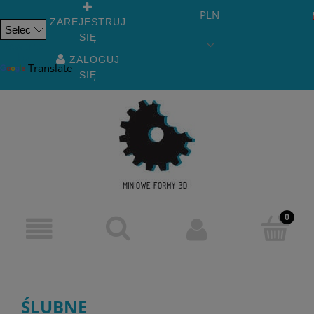
PLN
ZAREJESTRUJ
SIĘ
Powered
by
ZALOGUJ
Translate
SIĘ
ŚLUBNE