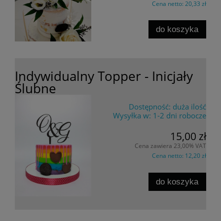
Cena netto:
20,33 zł
do koszyka
Indywidualny Topper - Inicjały
Ślubne
Dostępność:
duża ilość
Wysyłka w:
1-2 dni robocze
15,00 zł
Cena zawiera 23,00% VAT
Cena netto:
12,20 zł
do koszyka