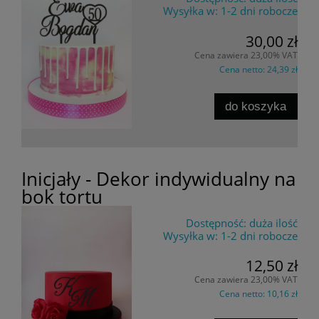
Wysyłka w:
1-2 dni robocze
30,00 zł
Cena zawiera 23,00% VAT
Cena netto:
24,39 zł
do koszyka
Inicjały - Dekor indywidualny na
bok tortu
Dostępność:
duża ilość
Wysyłka w:
1-2 dni robocze
12,50 zł
Cena zawiera 23,00% VAT
Cena netto:
10,16 zł