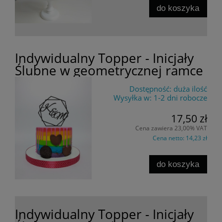
do koszyka
Indywidualny Topper - Inicjały
Ślubne w geometrycznej ramce
Dostępność:
duża ilość
Wysyłka w:
1-2 dni robocze
17,50 zł
Cena zawiera 23,00% VAT
Cena netto:
14,23 zł
do koszyka
Indywidualny Topper - Inicjały