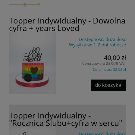
Topper Indywidualny - Dowolna
cyfra + years Loved
Dostępność:
duża ilość
Wysyłka w:
1-2 dni robocze
40,00 zł
Cena zawiera 23,00% VAT
Cena netto:
32,52 zł
do koszyka
Topper Indywidualny -
"Rocznica Ślubu+cyfra w sercu"
Dostępność:
duża ilość