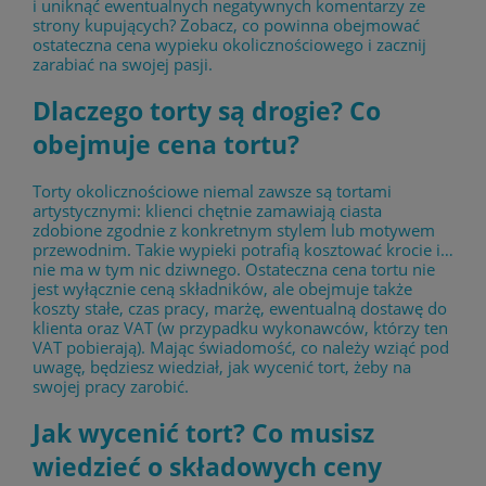
i uniknąć ewentualnych negatywnych komentarzy ze
strony kupujących? Zobacz, co powinna obejmować
ostateczna cena wypieku okolicznościowego i zacznij
zarabiać na swojej pasji.
Dlaczego torty są drogie? Co
obejmuje cena tortu?
Torty okolicznościowe niemal zawsze są tortami
artystycznymi: klienci chętnie zamawiają ciasta
zdobione zgodnie z konkretnym stylem lub motywem
przewodnim. Takie wypieki potrafią kosztować krocie i…
nie ma w tym nic dziwnego. Ostateczna cena tortu nie
jest wyłącznie ceną składników, ale obejmuje także
koszty stałe, czas pracy, marżę, ewentualną dostawę do
klienta oraz VAT (w przypadku wykonawców, którzy ten
VAT pobierają). Mając świadomość, co należy wziąć pod
uwagę, będziesz wiedział, jak wycenić tort, żeby na
swojej pracy zarobić.
Jak wycenić tort? Co musisz
wiedzieć o składowych ceny