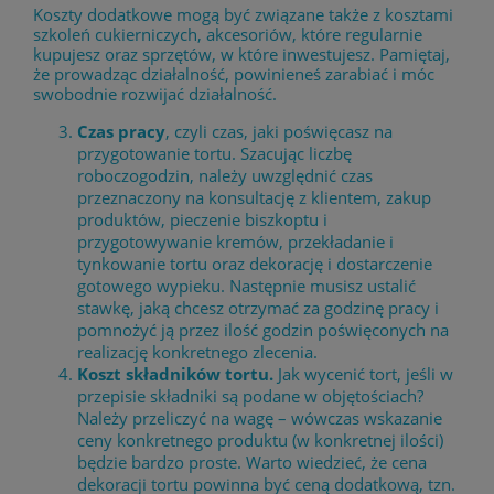
Koszty dodatkowe mogą być związane także z kosztami
szkoleń cukierniczych, akcesoriów, które regularnie
kupujesz oraz sprzętów, w które inwestujesz. Pamiętaj,
że prowadząc działalność, powinieneś zarabiać i móc
swobodnie rozwijać działalność.
Czas pracy
, czyli czas, jaki poświęcasz na
przygotowanie tortu. Szacując liczbę
roboczogodzin, należy uwzględnić czas
przeznaczony na konsultację z klientem, zakup
produktów, pieczenie biszkoptu i
przygotowywanie kremów, przekładanie i
tynkowanie tortu oraz dekorację i dostarczenie
gotowego wypieku. Następnie musisz ustalić
stawkę, jaką chcesz otrzymać za godzinę pracy i
pomnożyć ją przez ilość godzin poświęconych na
realizację konkretnego zlecenia.
Koszt składników tortu.
Jak wycenić tort, jeśli w
przepisie składniki są podane w objętościach?
Należy przeliczyć na wagę – wówczas wskazanie
ceny konkretnego produktu (w konkretnej ilości)
będzie bardzo proste. Warto wiedzieć, że cena
dekoracji tortu powinna być ceną dodatkową, tzn.