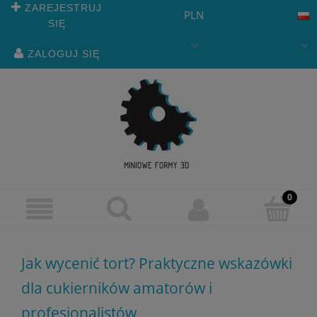
ZAREJESTRUJ
PLN
SIĘ
ZALOGUJ SIĘ
Jak wycenić tort? Praktyczne wskazówki
dla cukierników amatorów i
profesjonalistów