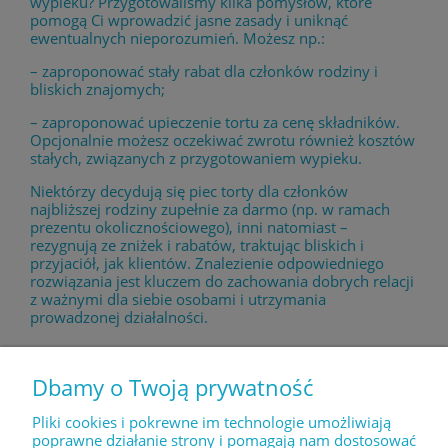
wypieku? Przygotowaliśmy kilka pomysłów, które
pomogą Ci wprowadzić jasne zasady i uniknąć
ewentualnych nieporozumień. Możesz np.:
– zaproponować stały rabat dla członków rodziny i
bliskich znajomych;
– zaproponować upieczenie tortu za cenę składników.
Opcjonalnie możesz oczekiwać zwrotu również kosztów
stałych, związanych z przygotowaniem wypieku.
Niektórzy decydują się piec torty dla członków
najbliższej rodziny zupełnie za darmo (np. w ramach
prezentu okolicznościowego), inni natomiast –
rezygnują ze zniżek i rabatów, traktując bliskich i
przyjaciół, jak klientów. Znalezienie odpowiedniego
rozwiązania jest kluczem do zachowania dobrych relacji
z ważnymi dla siebie osobami i utrzymania
prowadzonej działalności.
Dbamy o Twoją prywatność
Pliki cookies i pokrewne im technologie umożliwiają
POMOC
poprawne działanie strony i pomagają nam dostosować