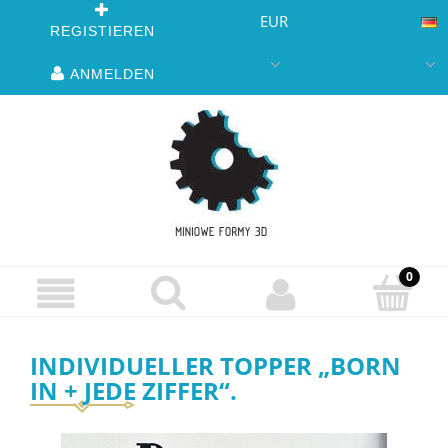
EUR
REGISTIEREN
ANMELDEN
INDIVIDUELLER TOPPER „BORN
IN + JEDE ZIFFER“.