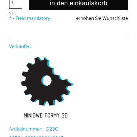
in den einkaufskorb
szt.
*
- Field mandatory
erhöhen Sie Wunschliste
Verkäufer:
Artikelnummer:
D28C-